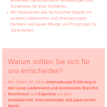
entwickeln personalisierte Veredelungen und
Stickereien für Ihrer Kollektion.
Wir besprechen alle technischen Details mit
unseren italienischen und internationalen
Partnern und lassen Muster und Prototypen für
Sie erstellen.
Warum sollten Sie sich für
uns entscheiden?
Wir haben 20 Jahre
internationale Erfahrung in
der Luxus-Lederwaren und Accessoires Branche.
Kenntnisse
und
Expertise
auf dem
europäischen, internationalen und japanischen
Markt.